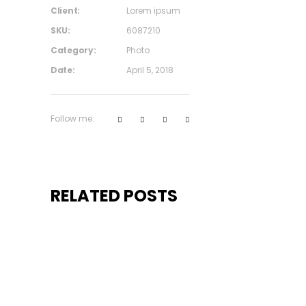
Client:
Lorem ipsum
SKU:
6087210
Category:
Photo
Date:
April 5, 2018
Follow me:
RELATED POSTS