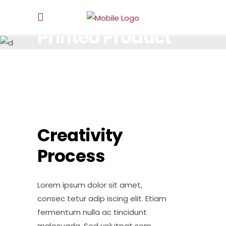
Printed Product
LOREM IPSUM DOLOR SIT AMET, CONSECTETUR.
Creativity
Process
Lorem ipsum dolor sit amet,
consec tetur adip iscing elit. Etiam
fermentum nulla ac tincidunt
malesuada. Sed volutpat sem