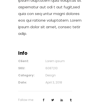
ipsam oluptatem quia voluptas sit
aspernatur aut odi t aut fugit,sed
quia con seq untur magni dolores
eos qui ratione voluptatem. Lorem
ipsum dolor sit amet, consec tetir
adip.
Info
Client:
Lorem ipsum
SKU:
6087210
Category:
Design
Date:
April 3, 2018
Follow me: